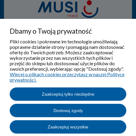
Od 1950 roku specjalizujemy się w produkcji i sprzedaży
Dbamy o Twoją prywatność
wyrobów ortopedyczno - rehabilitacyjnych, gdzie
zawsze w tym procesie na pierwszym miejscu jest
Pliki cookies i pokrewne im technologie umożliwiają
poprawne działanie strony i pomagają nam dostosować
pacjent.
ofertę do Twoich potrzeb. Możesz zaakceptować
wykorzystanie przez nas wszystkich tych plików i
przejść do sklepu lub dostosować użycie plików do
swoich preferencji, wybierając opcję "Dostosuj zgody".
Więcej o plikach cookies przeczytasz w naszej Polityce
Pomoc
prywatności.
Moje konto
Zaakceptuj tylko niezbędne
O nas
Dostosuj zgody
Zaakceptuj wszystkie
© 2021-2026 MUSI Lublin Sp. z o. o.. Wszelkie prawa