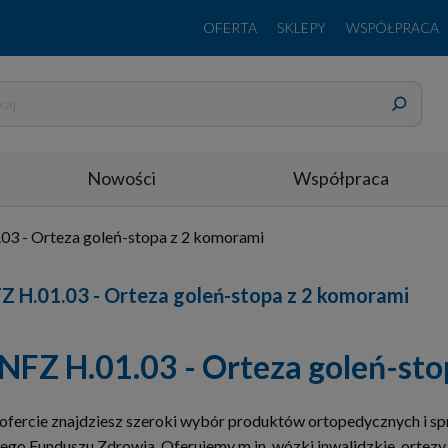
OFERTA
SKLEPY
WSPÓŁPRACA
Nowości
Współpraca
03 - Orteza goleń-stopa z 2 komorami
Z H.01.03 - Orteza goleń-stopa z 2 komorami
NFZ H.01.03 - Orteza goleń-st
ofercie znajdziesz szeroki wybór produktów ortopedycznych i sp
o Funduszu Zdrowia. Oferujemy m.in. wózki inwalidzkie, ortezy, 