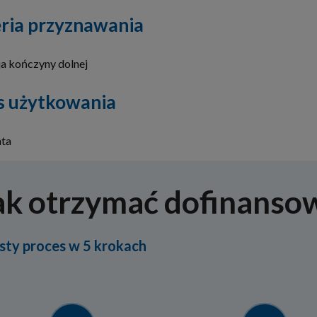
ria przyznawania
a kończyny dolnej
s użytkowania
ata
ak otrzymać dofinanso
sty proces w 5 krokach