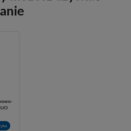
anie
opowo-
 DUO
zyka