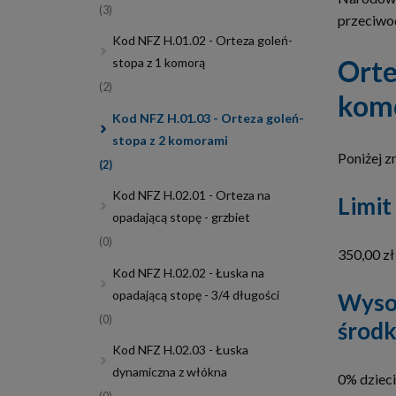
(3)
przeciwod
Kod NFZ H.01.02 - Orteza goleń-
Orte
stopa z 1 komorą
(2)
komo
Kod NFZ H.01.03 - Orteza goleń-
stopa z 2 komorami
Poniżej z
(2)
Kod NFZ H.02.01 - Orteza na
Limit
opadającą stopę - grzbiet
(0)
350,00 zł
Kod NFZ H.02.02 - Łuska na
opadającą stopę - 3/4 długości
Wysok
(0)
środk
Kod NFZ H.02.03 - Łuska
dynamiczna z włókna
0% dzieci