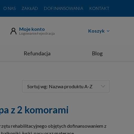
O NAS
ZAKŁAD
DOFINANSOWANIA
KONTAKT
Moje konto
Koszyk
Logowanie/rejestracja
Refundacja
Blog
Sortuj wg:
Nazwa produktu A-Z
opa z 2 komorami
rzętu rehabilitacyjnego objętych dofinansowaniem z
balkoniki, łuski, pasy oraz materace