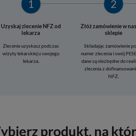
1
2
Uzyskaj zlecenie NFZ od
Złóż zamówienie w na
lekarza
sklepie
Zlecenie uzyskasz podczas
Składając zamówienie p
wizyty lekarskiej u swojego
numer zlecenia i swój PESE
lekarza.
dane są niezbędne do reali
zlecenia z dofinansowan
NFZ.
bierz produkt, na któ