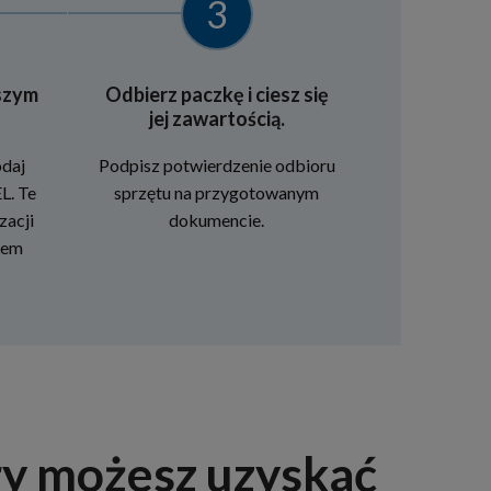
3
szym
Odbierz paczkę i ciesz się
jej zawartością.
odaj
Podpisz potwierdzenie odbioru
L. Te
sprzętu na przygotowanym
zacji
dokumencie.
iem
ry możesz uzyskać