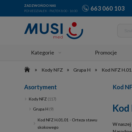
ZADZWOŃ DO NAS
663 060 103
PONIEDZIAŁEK - PIĄTEK 8:00 - 16:00
Kategorie
Promocje
»
»
»
Kody NFZ
Grupa H
Kod NFZ H.01.
Asortyment
Kod NF
Kody NFZ
(117)
Kod 
Grupa H
(9)
Kod NFZ H.01.01 - Orteza stawu
W naszej 
skokowego
Narodoweg