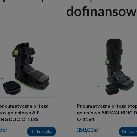
dofinansow
 pneumatyczna orteza
Pneumatyczna orteza st
wo-goleniowa AIR
goleniowa AIR WALKING
NG DUO O-1185
O-1184
 zł
350,00 zł
Do koszyka
Do kos