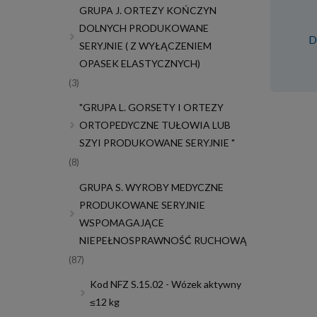
GRUPA J. ORTEZY KOŃCZYN
DOLNYCH PRODUKOWANE
D
SERYJNIE ( Z WYŁĄCZENIEM
OPASEK ELASTYCZNYCH)
(3)
"GRUPA L. GORSETY I ORTEZY
ORTOPEDYCZNE TUŁOWIA LUB
SZYI PRODUKOWANE SERYJNIE "
(8)
GRUPA S. WYROBY MEDYCZNE
PRODUKOWANE SERYJNIE
WSPOMAGAJĄCE
NIEPEŁNOSPRAWNOŚĆ RUCHOWĄ
(87)
Kod NFZ S.15.02 - Wózek aktywny
≤12 kg