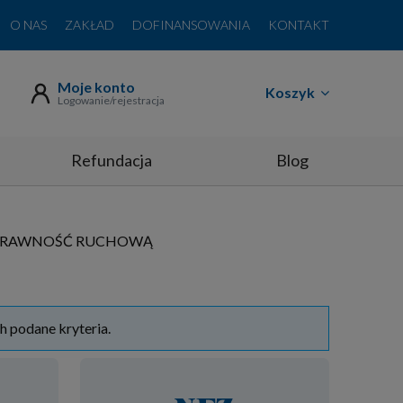
O NAS
ZAKŁAD
DOFINANSOWANIA
KONTAKT
Moje konto
Koszyk
Logowanie/rejestracja
Refundacja
Blog
SPRAWNOŚĆ RUCHOWĄ
h podane kryteria.