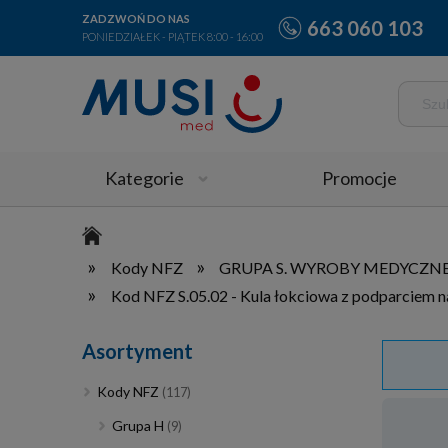
ZADZWOŃ DO NAS
663 060 103
PONIEDZIAŁEK - PIĄTEK 8:00 - 16:00
Kategorie
Promocje
»
»
Kody NFZ
GRUPA S. WYROBY MEDYCZ
»
Kod NFZ S.05.02 - Kula łokciowa z podparciem n
Asortyment
Kody NFZ
(117)
Grupa H
(9)