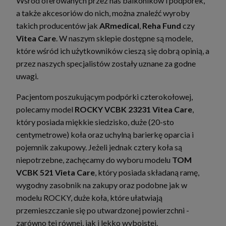
Wśród oferowanych przez nas balkoników i podpórek,
a także akcesoriów do nich, można znaleźć wyroby
takich producentów jak
ARmedical
,
Reha Fund
czy
Vitea Care
. W naszym sklepie dostępne są modele,
które wśród ich użytkowników cieszą się dobrą opinią, a
przez naszych specjalistów zostały uznane za godne
uwagi.
Pacjentom poszukującym podpórki czterokołowej,
polecamy model
ROCKY VCBK 23231 Vitea Care
,
który posiada miękkie siedzisko, duże (20-sto
centymetrowe) koła oraz uchylną barierkę oparcia i
pojemnik zakupowy. Jeżeli jednak cztery koła są
niepotrzebne, zachęcamy do wyboru modelu
TOM
VCBK 521 Vieta Care
, który posiada składaną ramę,
wygodny zasobnik na zakupy oraz podobne jak w
modelu ROCKY, duże koła, które ułatwiają
przemieszczanie się po utwardzonej powierzchni -
zarówno tej równej, jak i lekko wyboistej.