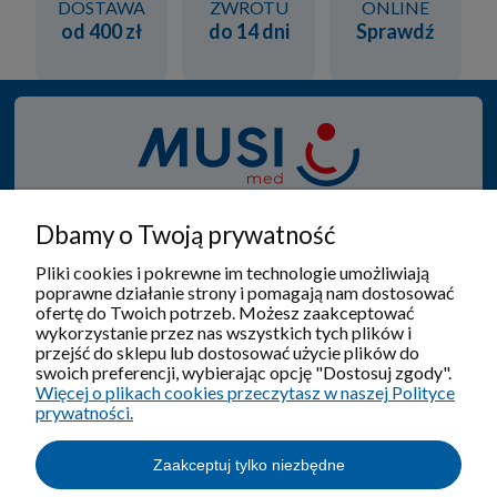
DOSTAWA
ZWROTU
ONLINE
od 400 zł
do 14 dni
Sprawdź
Od 1950 roku specjalizujemy się w produkcji i sprzedaży
Dbamy o Twoją prywatność
wyrobów ortopedyczno - rehabilitacyjnych, gdzie
zawsze w tym procesie na pierwszym miejscu jest
Pliki cookies i pokrewne im technologie umożliwiają
poprawne działanie strony i pomagają nam dostosować
pacjent.
ofertę do Twoich potrzeb. Możesz zaakceptować
wykorzystanie przez nas wszystkich tych plików i
przejść do sklepu lub dostosować użycie plików do
swoich preferencji, wybierając opcję "Dostosuj zgody".
Więcej o plikach cookies przeczytasz w naszej Polityce
Pomoc
prywatności.
Moje konto
Zaakceptuj tylko niezbędne