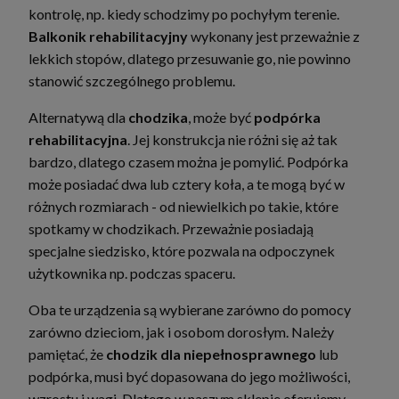
kontrolę, np. kiedy schodzimy po pochyłym terenie.
Balkonik rehabilitacyjny
wykonany jest przeważnie z
lekkich stopów, dlatego przesuwanie go, nie powinno
stanowić szczególnego problemu.
Alternatywą dla
chodzika
, może być
podpórka
rehabilitacyjna
. Jej konstrukcja nie różni się aż tak
bardzo, dlatego czasem można je pomylić. Podpórka
może posiadać dwa lub cztery koła, a te mogą być w
różnych rozmiarach - od niewielkich po takie, które
spotkamy w chodzikach. Przeważnie posiadają
specjalne siedzisko, które pozwala na odpoczynek
użytkownika np. podczas spaceru.
Oba te urządzenia są wybierane zarówno do pomocy
zarówno dzieciom, jak i osobom dorosłym. Należy
pamiętać, że
chodzik dla niepełnosprawnego
lub
podpórka, musi być dopasowana do jego możliwości,
wzrostu i wagi. Dlatego w naszym sklepie oferujemy