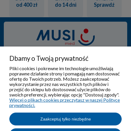
od 400 zł
do 14 dni
Sprawdź
Od 1950 roku specjalizujemy się w produkcji i sprzedaży
Dbamy o Twoją prywatność
wyrobów ortopedyczno - rehabilitacyjnych, gdzie
zawsze w tym procesie na pierwszym miejscu jest
Pliki cookies i pokrewne im technologie umożliwiają
poprawne działanie strony i pomagają nam dostosować
pacjent.
ofertę do Twoich potrzeb. Możesz zaakceptować
wykorzystanie przez nas wszystkich tych plików i
przejść do sklepu lub dostosować użycie plików do
swoich preferencji, wybierając opcję "Dostosuj zgody".
Więcej o plikach cookies przeczytasz w naszej Polityce
Pomoc
prywatności.
Moje konto
Zaakceptuj tylko niezbędne