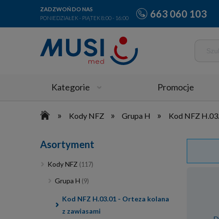
ZADZWOŃ DO NAS
663 060 103
PONIEDZIAŁEK - PIĄTEK 8:00 - 16:00
Kategorie
Promocje
»
»
»
Kody NFZ
Grupa H
Kod NFZ H.03.
Asortyment
Kody NFZ
(117)
Grupa H
(9)
Kod NFZ H.03.01 - Orteza kolana
z zawiasami
D