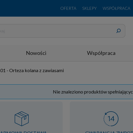
OFERTA
SKLEPY
WSPÓŁPRACA
Nowości
Współpraca
01 - Orteza kolana z zawiasami
Nie znaleziono produktów spełniającyc
ARMOWA DOSTAWA
GWARANCJA ZWRO