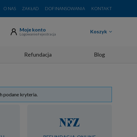
O NAS
ZAKŁAD
DOFINANSOWANIA
KONTAKT
Moje konto
Koszyk
Logowanie/rejestracja
Refundacja
Blog
h podane kryteria.
TU
REFUNDACJA-ONLINE