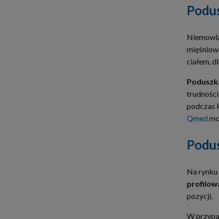
Podus
Niemowlak
mięśniową
ciałem, d
Poduszka
trudności
podczas k
Qmed
moż
Podus
Na rynku 
profilow
pozycji.
W przypa