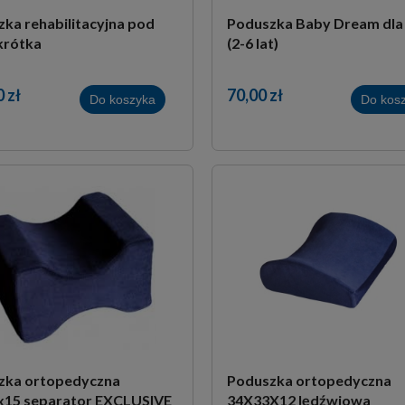
ka rehabilitacyjna pod
Poduszka Baby Dream dla 
 krótka
(2-6 lat)
 zł
70,00 zł
Do koszyka
Do kos
zka ortopedyczna
Poduszka ortopedyczna
x15 separator EXCLUSIVE
34X33X12 lędźwiowa