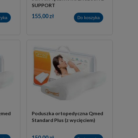
SUPPORT
155,00 zł
zyka
Do koszyka
Qmed
Poduszka ortopedyczna Qmed
Standard Plus (z wycięciem)
150,00 zł