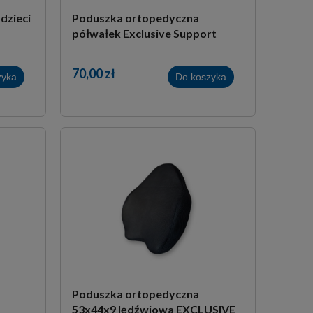
dzieci
Poduszka ortopedyczna
półwałek Exclusive Support
70,00 zł
zyka
Do koszyka
Poduszka ortopedyczna
53x44x9 lędźwiowa EXCLUSIVE