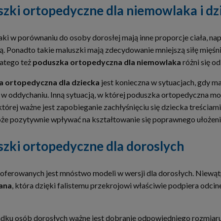
zki ortopedyczne dla niemowlaka i dz
i w porównaniu do osoby dorosłej mają inne proporcje ciała, n
. Ponadto takie maluszki mają zdecydowanie mniejszą siłę mięś
latego też
poduszka ortopedyczna dla niemowlaka
różni się o
 ortopedyczna dla dziecka
jest konieczna w sytuacjach, gdy ma
 w oddychaniu. Inną sytuacją, w której poduszka ortopedyczna mo
tórej ważne jest zapobieganie zachłyśnięciu się dziecka treścia
e pozytywnie wpływać na kształtowanie się poprawnego ułożeni
zki ortopedyczne dla doroslych
oferowanych jest mnóstwo modeli w wersji dla dorosłych. Niewąt
ana
, która dzięki falistemu przekrojowi właściwie podpiera odci
dku osób dorosłych ważne jest dobranie odpowiedniego rozmiar