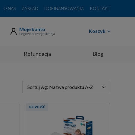
O NAS
ZAKŁAD
DOFINANSOWANIA
KONTAKT
Moje konto
Koszyk
Logowanie/rejestracja
Refundacja
Blog
Sortuj wg:
Nazwa produktu A-Z
NOWOŚĆ