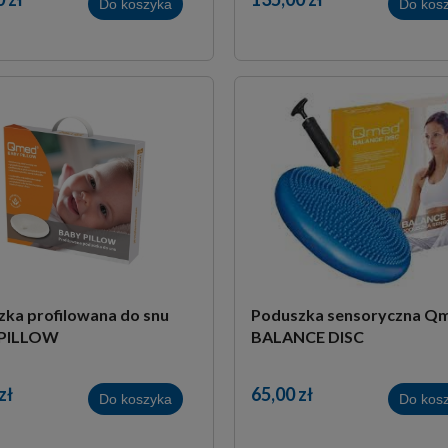
Do koszyka
Do kos
ka profilowana do snu
Poduszka sensoryczna Q
 PILLOW
BALANCE DISC
zł
65,00 zł
Do koszyka
Do kos