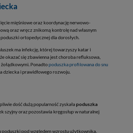
iecka
apięcie mięśniowe oraz koordynację nerwowo-
niową oraz wręcz znikomą kontrolę nad własnym
d poduszki ortopedycznej dla dorosłych.
luszek ma infekcję, której towarzyszy katar i
że okazać się zbawienna jest choroba refluksowa,
mi żołądkowymi. Ponadto
poduszka profilowana do snu
a dziecka i prawidłowego rozwoju.
pliwie dość dużą popularność zyskała
poduszka
nek szyjny oraz pozostawia kręgosłup w naturalnej
u poduszki pod względem wzrostu użytkownika.