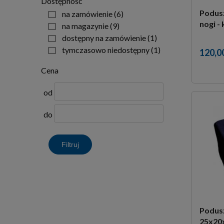
Dostępność
Podusz
na zamówienie
(6)
nogi -
na magazynie
(9)
dostępny na zamówienie
(1)
tymczasowo niedostępny
(1)
120,00
Cena
od
do
Filtruj
Podus
25x20