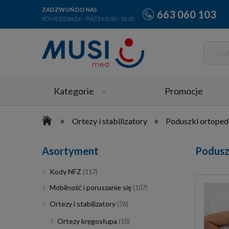
ZADZWOŃ DO NAS
663 060 103
PONIEDZIAŁEK - PIĄTEK 8:00 - 16:00
Kategorie
Promocje
»
»
Ortezy i stabilizatory
Poduszki ortope
Asortyment
Podusz
Kody NFZ
(117)
Mobilność i poruszanie się
(107)
Ortezy i stabilizatory
(76)
Ortezy kręgosłupa
(10)