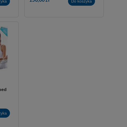
zyka
Do koszyka
med
zyka