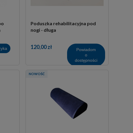
po
Poduszka rehabilitacyjna pod
a
nogi - długa
120,00 zł
zyka
Powiadom
o
dostępności
NOWOŚĆ