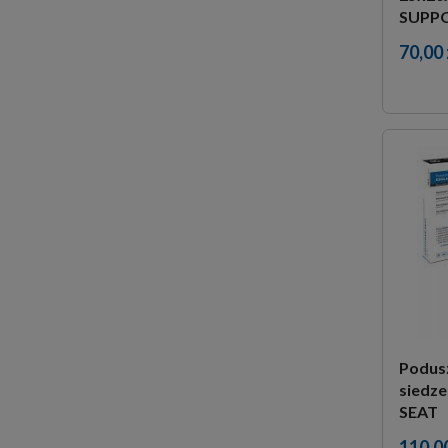
SUPP
70,00 
Podus
siedz
SEAT
110,00