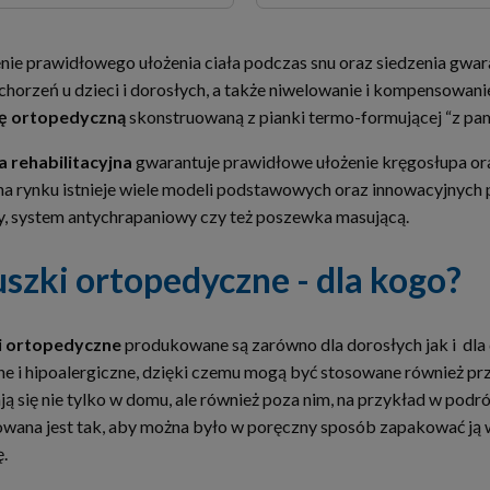
ie prawidłowego ułożenia ciała podczas snu oraz siedzenia gwar
chorzeń u dzieci i dorosłych, a także niwelowanie i kompensowani
ę ortopedyczną
skonstruowaną z pianki termo-formującej “z pam
 rehabilitacyjna
gwarantuje prawidłowe ułożenie kręgosłupa oraz
a rynku istnieje wiele modeli podstawowych oraz innowacyjnych 
y, system antychrapaniowy czy też poszewka masującą.
szki ortopedyczne - dla kogo?
i ortopedyczne
produkowane są zarówno dla dorosłych jak i dla 
e i hipoalergiczne, dzięki czemu mogą być stosowane również pr
ą się nie tylko w domu, ale również poza nim, na przykład w podr
wana jest tak, aby można było w poręczny sposób zapakować ją w 
ę.