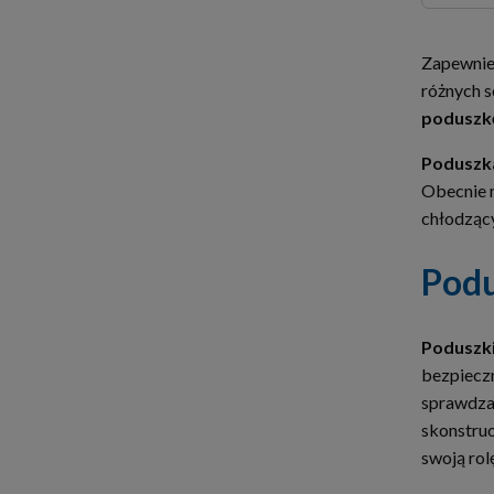
Zapewnien
różnych s
poduszk
Poduszka
Obecnie n
chłodząc
Podu
Poduszk
bezpieczn
sprawdzaj
skonstruo
swoją rol