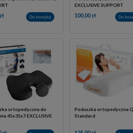
ORT
EXCLUSIVE SUPPORT
zł
100,00 zł
Do koszyka
Do kos
zka ortopedyczna do
Poduszka ortopedyczna 
enia 45x35x7 EXCLUSIVE
Standard
 zł
135,00 zł