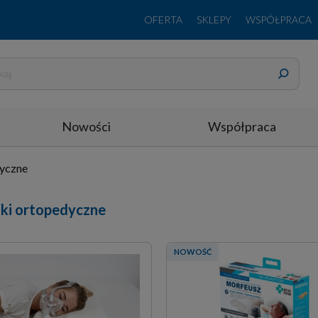
OFERTA
SKLEPY
WSPÓŁPRACA
Nowości
Współpraca
dyczne
ki ortopedyczne
NOWOŚĆ