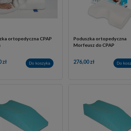
zka ortopedyczna CPAP
Poduszka ortopedyczna
m
Morfeusz do CPAP
 zł
276,00 zł
Do koszyka
Do kos