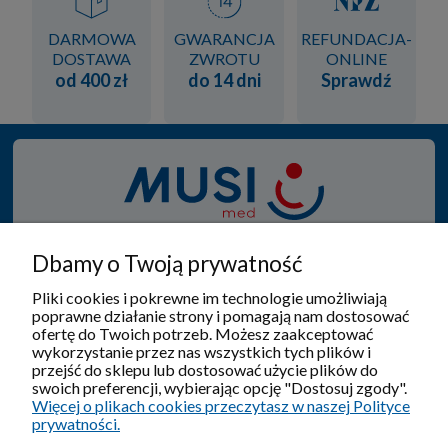
DARMOWA
GWARANCJA
REFUNDACJA-
DOSTAWA
ZWROTU
ONLINE
od 400 zł
do 14 dni
Sprawdź
Od 1950 roku specjalizujemy się w produkcji i sprzedaży
Dbamy o Twoją prywatność
wyrobów ortopedyczno - rehabilitacyjnych, gdzie
zawsze w tym procesie na pierwszym miejscu jest
Pliki cookies i pokrewne im technologie umożliwiają
poprawne działanie strony i pomagają nam dostosować
pacjent.
ofertę do Twoich potrzeb. Możesz zaakceptować
wykorzystanie przez nas wszystkich tych plików i
przejść do sklepu lub dostosować użycie plików do
swoich preferencji, wybierając opcję "Dostosuj zgody".
Więcej o plikach cookies przeczytasz w naszej Polityce
Pomoc
prywatności.