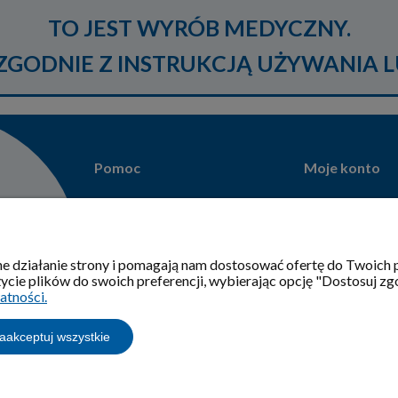
TO JEST WYRÓB MEDYCZNY.
GODNIE Z INSTRUKCJĄ UŻYWANIA L
Pomoc
Moje konto
Regulamin
Twoje zamówie
Jak kupować?
Ustawienia kon
Zwroty i reklamacje
Przechowalnia
wne działanie strony i pomagają nam dostosować ofertę do Twoic
Odstąp od umowy
ycie plików do swoich preferencji, wybierając opcję "Dostosuj zg
Polityka prywatności
atności.
Dostawa i płatność
aakceptuj wszystkie
Kontakt