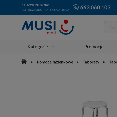
ZADZWOŃ DO NAS
663 060 103
PONIEDZIAŁEK - PIĄTEK 8:00 - 16:00
Kategorie
Promocje
»
»
»
Pomoce łazienkowe
Taborety
Tabo