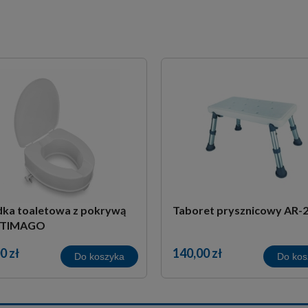
ka toaletowa z pokrywą
Taboret prysznicowy AR-
 TIMAGO
0 zł
140,00 zł
Do koszyka
Do kos