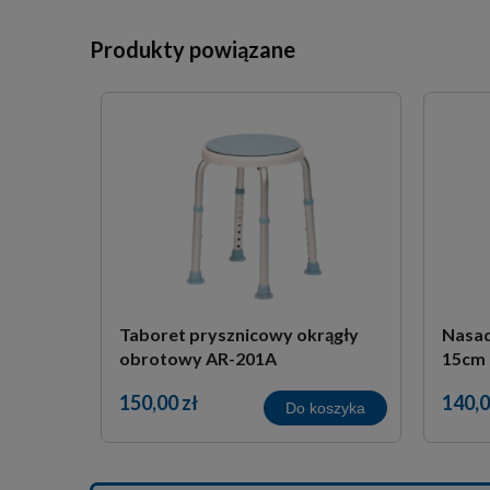
Produkty powiązane
Taboret prysznicowy okrągły
Nasad
obrotowy AR-201A
15cm
150,00 zł
140,0
Do koszyka