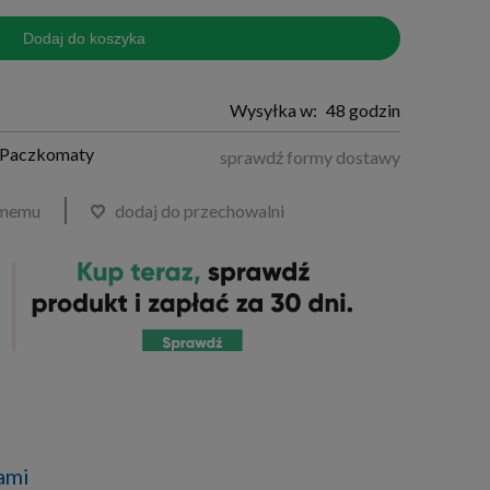
Dodaj do koszyka
Wysyłka w:
48 godzin
t Paczkomaty
sprawdź formy dostawy
omemu
dodaj do przechowalni
ami