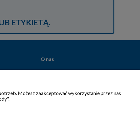
UB ETYKIETĄ.
O nas
nia
O firmie
ta
Blog
Sklepy
h potrzeb. Możesz zaakceptować wykorzystanie przez nas
Zakład
ody".
Współpraca
Dofinansowania