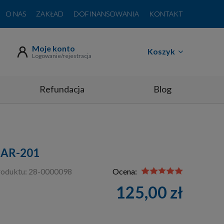
O NAS
ZAKŁAD
DOFINANSOWANIA
KONTAKT
Moje konto
Koszyk
Logowanie/rejestracja
Refundacja
Blog
y AR-201
oduktu:
28-0000098
Ocena:
125,00 zł