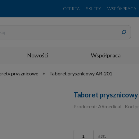
OFERTA
SKLEPY
WSPÓŁPRACA
Nowości
Współpraca
»
rety prysznicowe
Taboret prysznicowy AR-201
Taboret prysznicow
Producent:
ARmedical
Kod pr
szt.