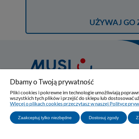
UŻYWAJ GO Z
Dbamy o Twoją prywatność
Od 1950 roku specjalizujemy się w produkcji i
sprzedaży wyrobów ortopedyczno -
Pliki cookies i pokrewne im technologie umożliwiają popra
wszystkich tych plików i przejść do sklepu lub dostosować uż
rehabilitacyjnych, gdzie zawsze w tym procesie
Więcej o plikach cookies przeczytasz w naszej Polityce pryw
na pierwszym miejscu jest pacjent.
Zaakceptuj tylko niezbędne
Dostosuj zgody
Z