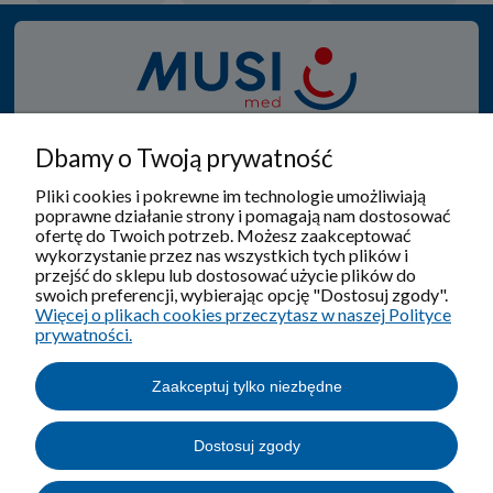
Od 1950 roku specjalizujemy się w produkcji i sprzedaży
Dbamy o Twoją prywatność
wyrobów ortopedyczno - rehabilitacyjnych, gdzie
zawsze w tym procesie na pierwszym miejscu jest
Pliki cookies i pokrewne im technologie umożliwiają
poprawne działanie strony i pomagają nam dostosować
pacjent.
ofertę do Twoich potrzeb. Możesz zaakceptować
wykorzystanie przez nas wszystkich tych plików i
przejść do sklepu lub dostosować użycie plików do
swoich preferencji, wybierając opcję "Dostosuj zgody".
Więcej o plikach cookies przeczytasz w naszej Polityce
Pomoc
prywatności.
Moje konto
Zaakceptuj tylko niezbędne
O nas
Dostosuj zgody